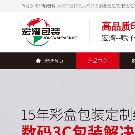
专注从事
印刷包装
,为您打造精致大气好看的
礼盒包装
,
彩盒包
高品质
宏湾--赋
产品中心

宏湾首页