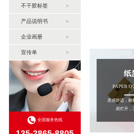
不干胶标签
产品说明书
企业画册
宣传单
纸
PAPER Q
质感舒适，耐
易烂开，
全国服务热线
135-2865-8805