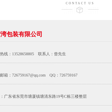
CONTACT US
宏湾包装有限公司
热线：13528658805 联系人：曾先生
箱：726759167@qq.com QQ：726759167
：广东省东莞市塘厦镇塘清东路19号C栋三楼整层