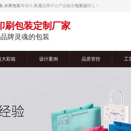
装
,
水果包装
等设计,
玖龙
品牌不让产品输在
包装设计
上！
印刷包装定制厂家
予品牌灵魂的包装
超大彩箱
设计案例
品质管控
工