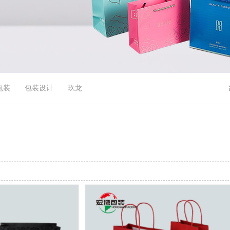
包装
包装设计
玖龙