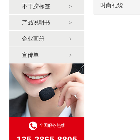
时尚礼袋
不干胶标签
产品说明书
企业画册
宣传单
全国服务热线
135-2865-8805