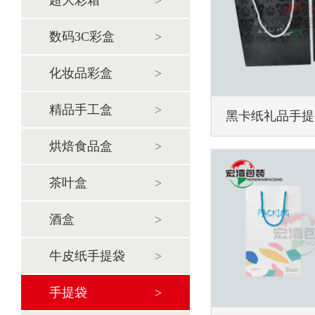
超大彩箱
数码3C彩盒
化妆品彩盒
精品手工盒
黑卡纸礼品手提
烘焙食品盒
茶叶盒
酒盒
牛皮纸手提袋
手提袋