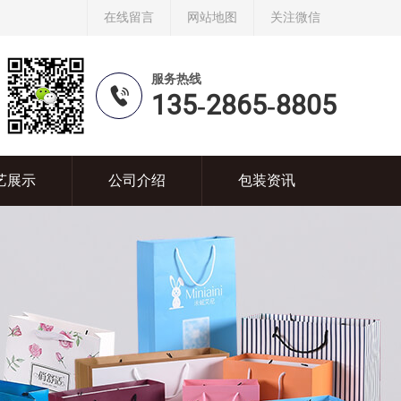
在线留言
网站地图
关注微信
服务热线
135-2865-8805
艺展示
公司介绍
包装资讯