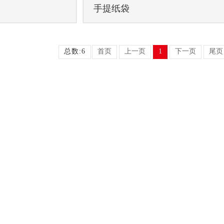
手提纸袋
总数:6
首页
上一页
1
下一页
尾页