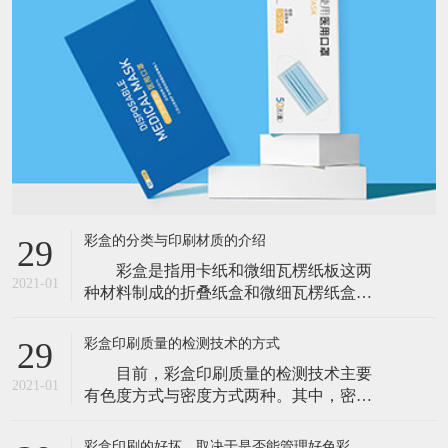
彩盒的分类与印刷材质的介绍
29
彩盒是指用卡纸和微细瓦楞纸板这两
2021-01
种材料制成的折叠纸盒和微细瓦楞纸盒。
现已被广泛应用于电子、食品、饮料、酒
类、茶品、卷烟、医药、保健品、化妆
彩盒印刷质量的检测技术的方式
29
品、小家电、服装、玩具、体育用品等行
目前，彩盒印刷质量的检测技术主要
业和产品包装配套等行业。 一、彩盒
2021-01
有色度方式与密度方式两种。其中，密度
印刷按材质可分为五类 彩盒印刷常用
方式是一种过程控制模式，根据墨层厚度
材质：一般分为卡纸类、坑纸类、精品包
来对印刷生产过程的关键环节进行控制。
彩盒印刷的好坏，取决于是否能管理好色彩
装盒类。