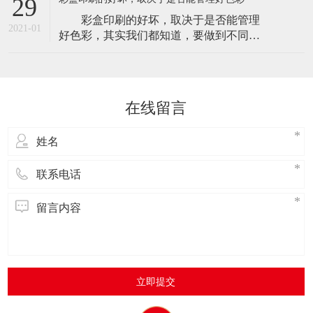
29
色度方式是一种高精度系统控制模式，根
彩盒印刷的好坏，取决于是否能管理
据色度或分光光谱的直观测量来进行色彩
2021-01
好色彩，其实我们都知道，要做到不同批
控制，但需要综合考虑印刷材料、应用环
次的彩色印刷品颜色完全一样，这是做不
境和测试目的彩盒印刷。 在实现方式
到的！彩色印刷的颜色是由所用油墨决定
上，既可
的，印刷图案的颜色是产品质量的重要指
标。那印刷品要如何达到客户的标准？好
在线留言
的印刷厂需要怎么做，需要注意哪些问题
呢？今天就带大家了解一下： 要确认
客户产品
立即提交