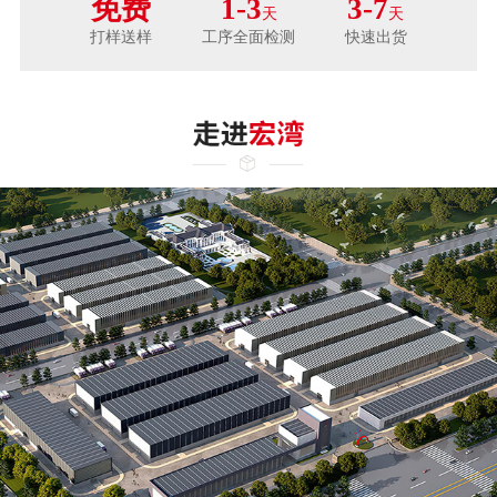
免费
1-3
3-7
天
天
打样送样
工序全面检测
快速出货