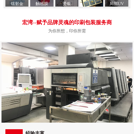
镭射金
触感膜
烫银
局部UV
宏湾--赋予品牌灵魂的
印刷包装服务商
为你所想，印你所需
经验丰富