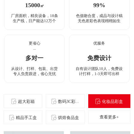
15000
99%
㎡
厂房面积，精良设备，18条
色值吻合度，成品与设计稿
生产线，日产能达12万个
无色差彩色表现栩栩如生
更省心
优服务
多对一
免费设计
从设计、打样、包装、出货
自有设计团队10人，免费设
专人负责跟进，省心无忧
计打样，1-3天即可出样
超大彩箱
数码3C彩...
化妆品彩盒
查看更多+
精品手工盒
烘焙食品盒